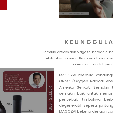
KEUNGGULA
Formula antioksidan Magozai berada di 
telah lolos uji
klinis di Brunswick Laborator
internasional untuk pen
MAGOZAI memiliki kandungan
ORAC (Oxygen Radical Abso
Amerika Serikat. Semakin 
semakin baik untuk mena
penyebab timbulnya berba
degeneratif seperti: jantung
MAGOZAI bekerja dengan cara