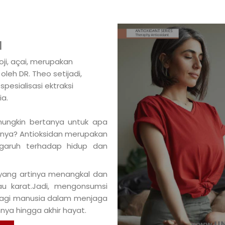
I
ji, açai, merupakan
oleh DR. Theo setijadi,
spesialisasi ektraksi
a.
mungkin bertanya untuk apa
tnya? Antioksidan merupakan
ngaruh terhadap hidup dan
i’ yang artinya menangkal dan
au karat.Jadi, mengonsumsi
 bagi manusia dalam menjaga
nya hingga akhir hayat.