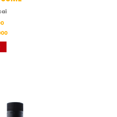
cai
00
000