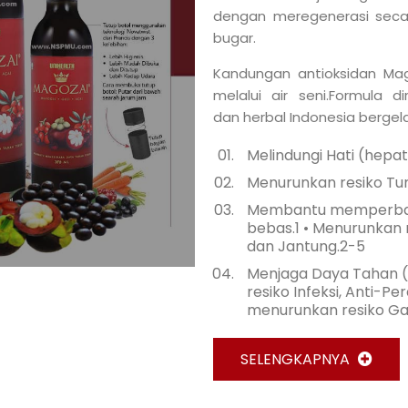
dengan meregenerasi secar
bugar.
Kandungan antioksidan Ma
melalui air seni.Formula d
dan herbal Indonesia bergela
Melindungi Hati (hepa
Menurunkan resiko Tu
Membantu memperbaiki
bebas.1 • Menurunkan ri
dan Jantung.2-5
Menjaga Daya Tahan (
resiko Infeksi, Anti-
menurunkan resiko Ga
SELENGKAPNYA