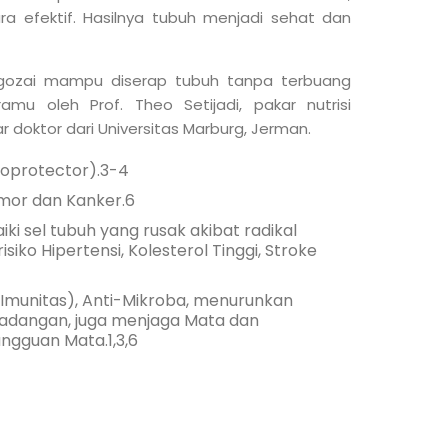
a efektif. Hasilnya tubuh menjadi sehat dan
gozai mampu diserap tubuh tanpa terbuang
iramu oleh Prof. Theo Setijadi, pakar nutrisi
r doktor dari Universitas Marburg, Jerman.
toprotector).3-4
mor dan Kanker.6
 sel tubuh yang rusak akibat radikal
siko Hipertensi, Kolesterol Tinggi, Stroke
Imunitas), Anti-Mikroba, menurunkan
Peradangan, juga menjaga Mata dan
ngguan Mata.1,3,6