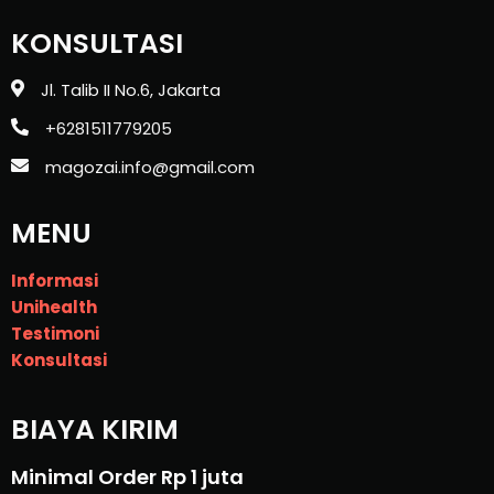
KONSULTASI
Jl. Talib II No.6, Jakarta
+6281511779205
magozai.info@gmail.com
MENU
Informasi
Unihealth
Testimoni
Konsultasi
BIAYA KIRIM
Minimal Order Rp 1 juta