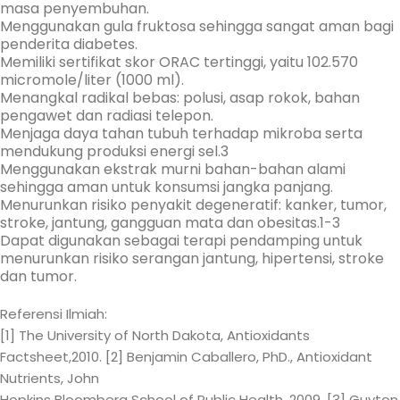
masa penyembuhan.
Menggunakan gula fruktosa sehingga sangat aman bagi
penderita diabetes.
Memiliki sertifikat skor ORAC tertinggi, yaitu 102.570
micromole/liter (1000 ml).
Menangkal radikal bebas: polusi, asap rokok, bahan
pengawet dan radiasi telepon.
Menjaga daya tahan tubuh terhadap mikroba serta
mendukung produksi energi sel.3
Menggunakan ekstrak murni bahan-bahan alami
sehingga aman untuk konsumsi jangka panjang.
Menurunkan risiko penyakit degeneratif: kanker, tumor,
stroke, jantung, gangguan mata dan obesitas.1-3
Dapat digunakan sebagai terapi pendamping untuk
menurunkan risiko serangan jantung, hipertensi, stroke
dan tumor.
Referensi Ilmiah:
[1] The University of North Dakota, Antioxidants
Factsheet,2010. [2] Benjamin Caballero, PhD., Antioxidant
Nutrients, John
Hopkins Bloomberg School of Public Health, 2009. [3] Guyton