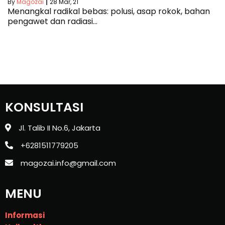
By
Magozai
|
28
Mar, 21
Menangkal radikal bebas: polusi, asap rokok, bahan
pengawet dan radiasi…
KONSULTASI
Jl. Talib II No.6, Jakarta
+6281511779205
magozai.info@gmail.com
MENU
Informasi