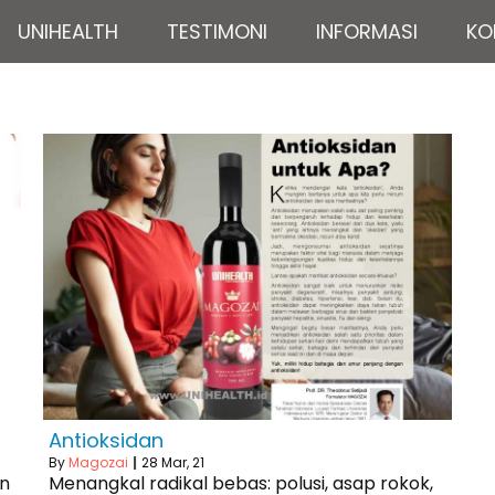
UNIHEALTH
TESTIMONI
INFORMASI
KO
Antioksidan
By
Magozai
|
28
Mar, 21
an
Menangkal radikal bebas: polusi, asap rokok,