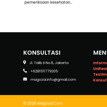
pemeriksaan kesehatan…
KONSULTASI
MEN
Jl. Talib II No.6, Jakarta
Inform
Unihea
+6281511779205
Testim
magozai.info@gmail.com
Konsul
© 2026 Magozai.com